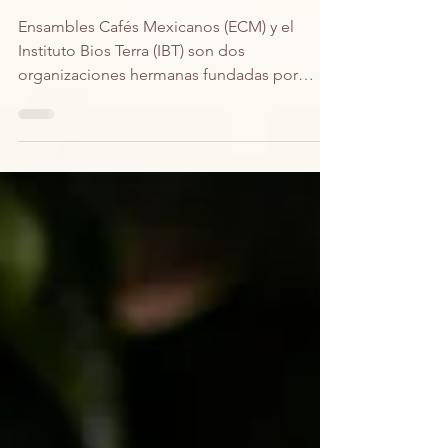
servicio del campo
mexicano
Ensambles Cafés Mexicanos (ECM) y el
Instituto Bios Terra (IBT) son dos
organizaciones hermanas fundadas por
Gibrán Cervantes...