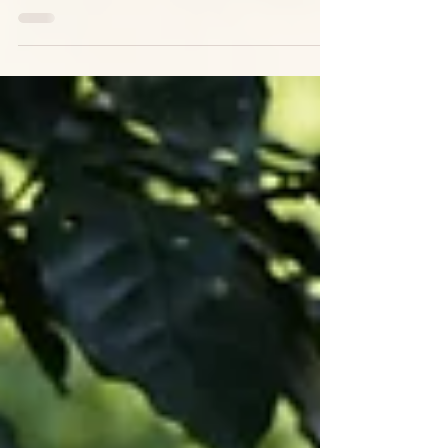
Bastaba con escuchar a los abuelos para
saber cuándo llegaría la primera lluvia,
cuándo sembrar, cuándo florecería el cafetal
y qué tan fuerte venía la temporada. Sin
embargo, en la actualidad, los mismos
caficultores coinciden en “que el clima está
loco e inestable”. La estacionalidad presenta
alteraciones significativas: los periodos de
precipitación se desplazan temporalmente,
los eventos de ca