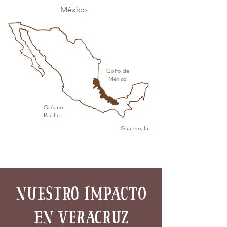
México
Golfo de
México
Océano
Pacífico
Guatemala
nuestro impacto
en veracruz