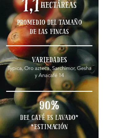
1,1
hectáreas
Promedio del tamaño
de las fincas
variedades
Typica, Oro azteca, Sarchimor, Gesha
y Anacafé 14
90%
del café es lavado*
​*estimación