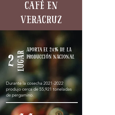
café en
veracruz
Aporta el 24% de la
lugar
2
producción nacional
Durante la cosecha
2021-2022
produjo cerca de 55,921 toneladas
de pergamino.