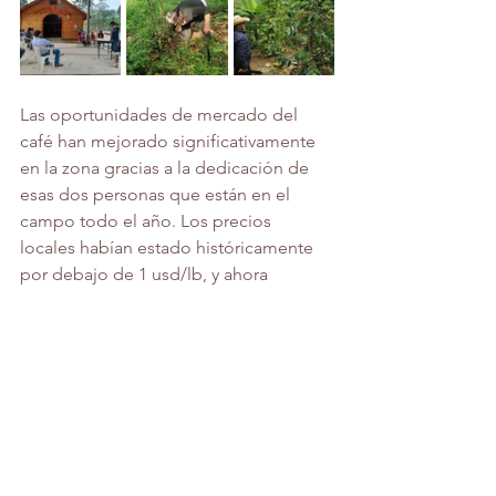
Las oportunidades de mercado del 
café han mejorado significativamente 
en la zona gracias a la dedicación de 
esas dos personas que están en el 
campo todo el año. Los precios 
locales habían estado históricamente 
por debajo de 1 usd/lb, y ahora 
podemos ofrecer entre 2 y 4 usd/lb. 
En los últimos 6 años, el proyecto pasó 
de comprar 1 bolsa a 80, de no tener 
laboratorio de catación a instalar 3 
laboratorios móviles, de hacer 
presencia en 1 municipio a 3.
Como todo en el café, muchas más 