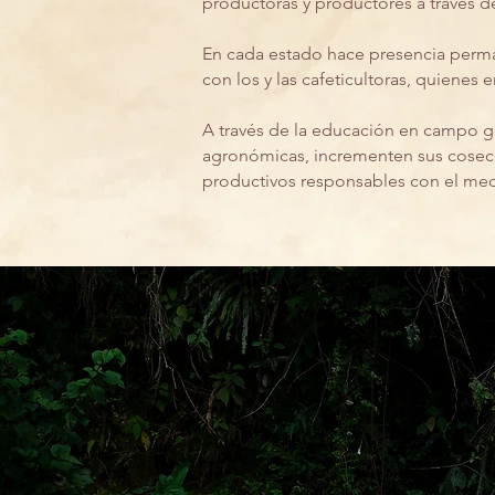
productoras y productores a través de 
En cada estado hace presencia perma
con los y las cafeticultoras, quienes
A través de la educación en campo g
agronómicas, incrementen sus cosec
productivos responsables con el me