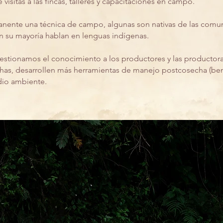
visitas a las fincas, talleres y capacitaciones en campo.
nente una técnica de campo, algunas son nativas de las comun
 en su mayoría hablan en lenguas indígenas.
estionamos el conocimiento a los productores y las productora
has, desarrollen más herramientas de manejo postcosecha (ben
dio ambiente.