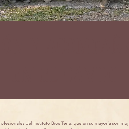
ión y acompañ
en el campo
fesionales del Instituto Bios Terra, que en su mayoría son muj